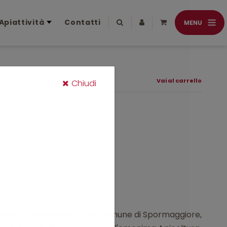
Apiattività
Contatti
Vai al carrello
Chiudi
rovine di Castel Belfort nel comune di Spormaggiore,