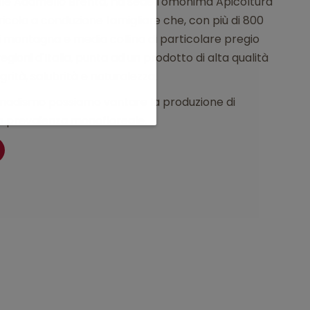
rale Adamello Brenta, ha sede l'omonima Apicoltura
ricola a conduzione famigliare che, con più di 800
 di montagna e media collina di particolare pregio
regioni d'Italia, punta ad un prodotto di alta qualità
grità, salubrità e naturalezza.
omadismo possiamo vantare la produzione di
a prevalenza monofloreale.