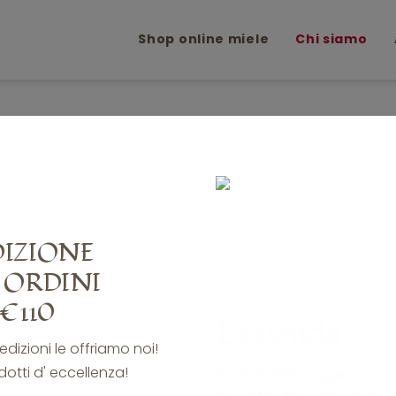
Shop online miele
Chi siamo
DIZIONE
 ORDINI
€110
L'azienda
pedizioni le offriamo noi!
dotti d' eccellenza!
Ai piedi delle suggestive 