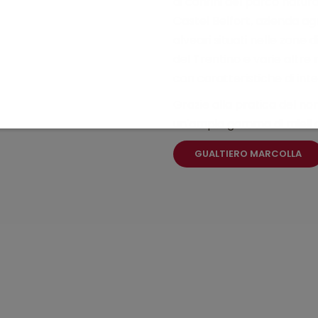
ai confini del parco natu
Castel Belfort, azienda ag
alveari situati nelle zone
del Trentino e varie altre 
con caratteristiche di inte
Grazie alla pratica del n
un'ampia gamma di mieli 
GUALTIERO MARCOLLA