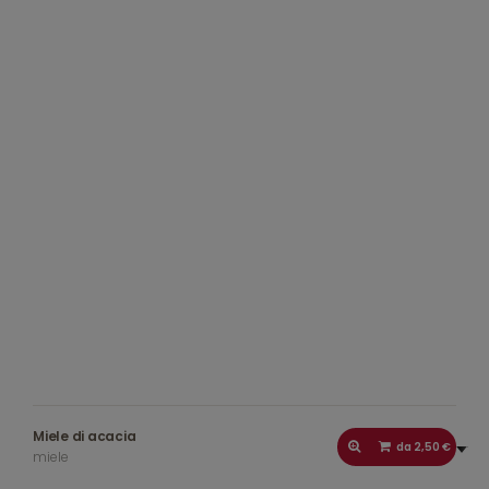
Miele di acacia
da 2,50 €
miele