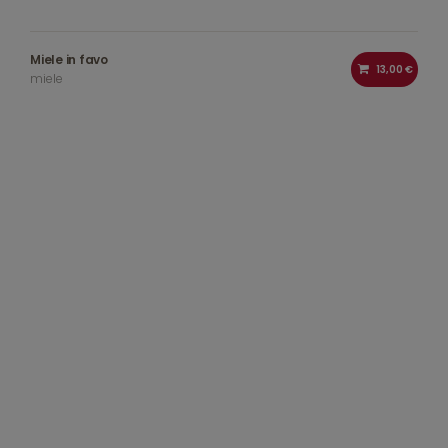
Miele in favo
13,00 €
miele