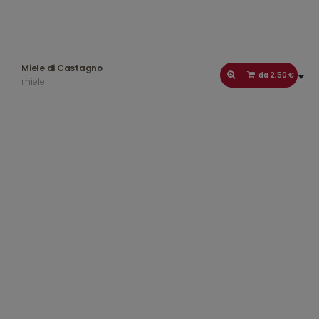
Miele di Castagno
da 2,50 €
miele