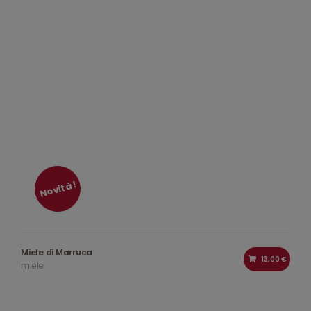
Novità!
Miele di Marruca
13,00 €
miele