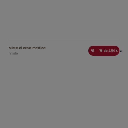
Miele di erba medica
da 2,50 €
miele