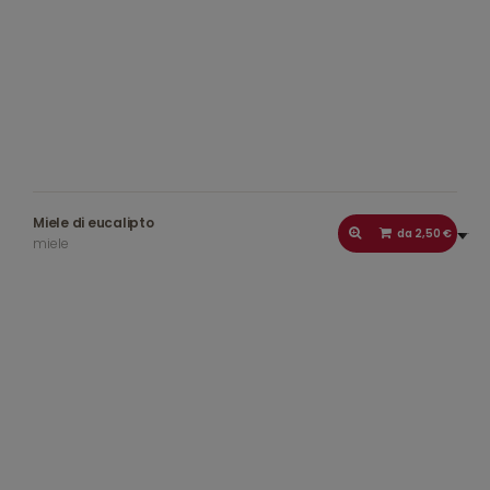
Miele di eucalipto
da 2,50 €
miele