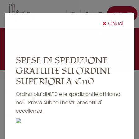
Chiudi
miele
selezionati
cosmetica
confezioni
golosità
belfort
regalo
SPESE DI SPEDIZIONE
GRATUITE SU ORDINI
SUPERIORI A €110
Caramelle
Ordina piu`di €110 e le spedizioni le offriamo
noi! Prova subito i nostri prodotti d'
Caramelle ripiene alla
eccellenza!
propoli