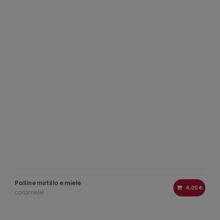
Palline mirtillo e miele
4,00 €
caramelle