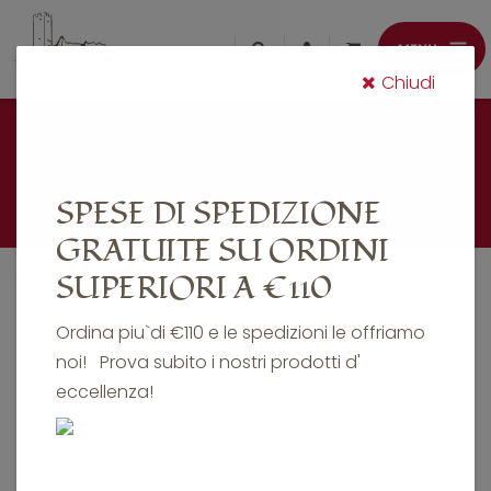
Chiudi
miele
selezionati
cosmetica
confezioni
golosità
belfort
regalo
SPESE DI SPEDIZIONE
GRATUITE SU ORDINI
SUPERIORI A €110
Cosmetica
Ordina piu`di €110 e le spedizioni le offriamo
noi! Prova subito i nostri prodotti d'
Crema viso anti-age
eccellenza!
Veleno d'api e Botox