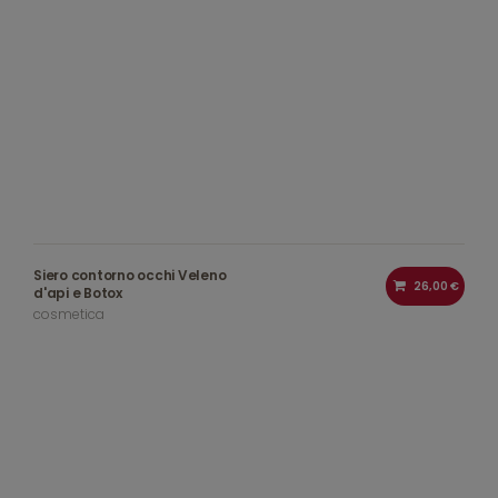
Siero contorno occhi Veleno
26,00 €
d'api e Botox
cosmetica