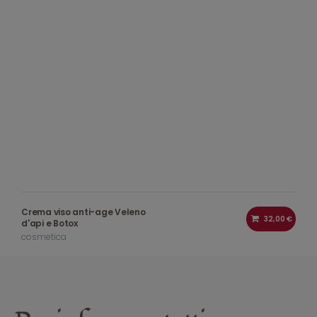
Crema viso anti-age Veleno
32,00 €
d'api e Botox
cosmetica