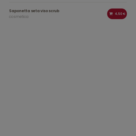
Saponetta seta viso scrub
4,50 €
cosmetica