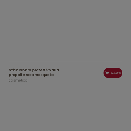
Stick labbra protettivo alla
5,50 €
propoli e rosa mosqueta
cosmetica