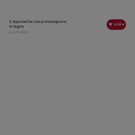
3 saponette con portasapone
9,00 €
in legno
cosmetica