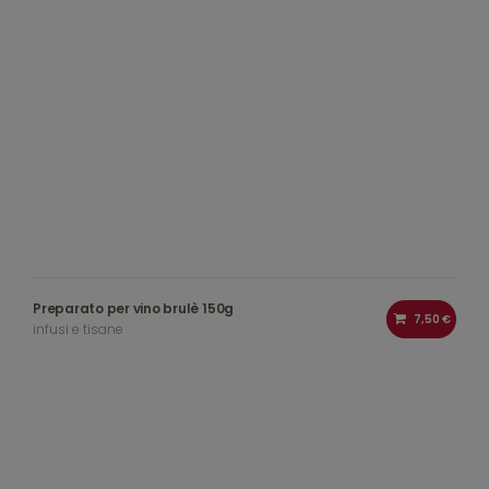
Preparato per vino brulè 150g
7,50 €
infusi e tisane