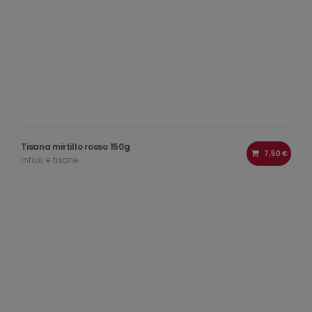
Tisana mirtillo rosso 150g
7,50 €
infusi e tisane