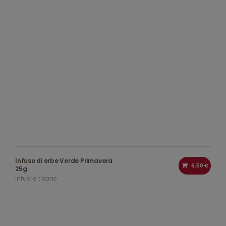
Infuso di erbe Verde Primavera
6,50 €
25g
infusi e tisane