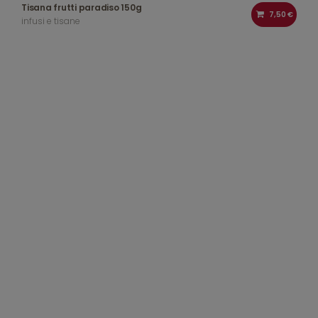
Tisana frutti paradiso 150g
7,50 €
infusi e tisane