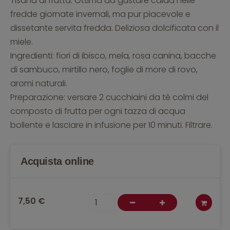
Tisana di frutta. Ottima da gustare calda nelle
fredde giornate invernali, ma pur piacevole e
dissetante servita fredda. Deliziosa dolcificata con il
miele.
Ingredienti: fiori di ibisco, mela, rosa canina, bacche
di sambuco, mirtillo nero, foglie di more di rovo,
aromi naturali.
Preparazione: versare 2 cucchiaini da tè colmi del
composto di frutta per ogni tazza di acqua
bollente e lasciare in infusione per 10 minuti. Filtrare.
Acquista online
7,50 €