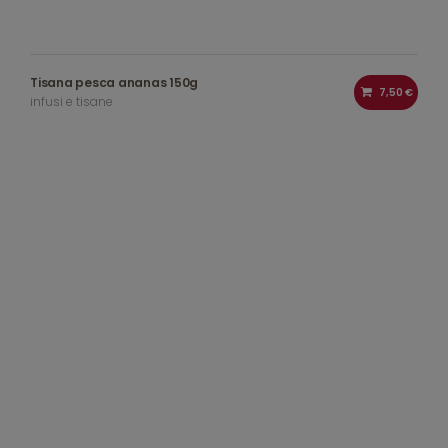
Tisana pesca ananas 150g
7,50 €
infusi e tisane