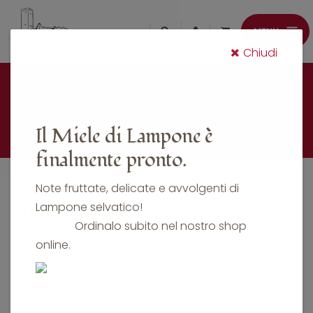
Chiudi
miele
selezionati
cosmetica
confezioni
golosità
belfort
regalo
Il Miele di Lampone è
finalmente pronto.
Note fruttate, delicate e avvolgenti di
Infusi e tisane
Lampone selvatico!
Ordinalo subito nel nostro shop
Tisana misto bosco 150g
online.