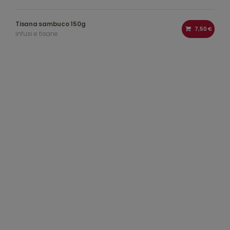
Tisana sambuco 150g
7,50 €
infusi e tisane