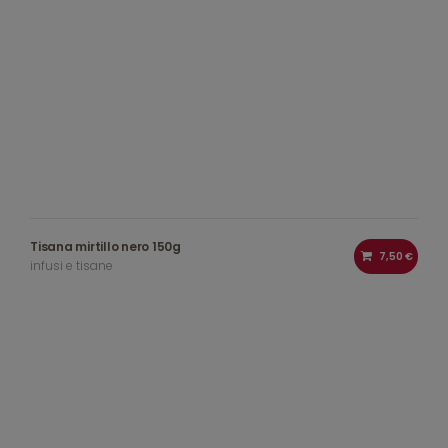
Tisana mirtillo nero 150g
7,50 €
infusi e tisane